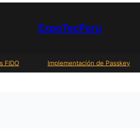
ExpoTecPeru
s FIDO
Implementación de Passkey